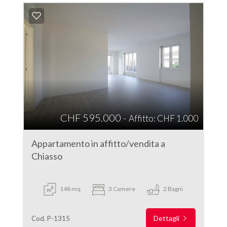
CHF 595.000 -
Affitto: CHF 1.000
Appartamento in affitto/vendita a
Chiasso
148 mq
3 Camere
2 Bagni
Dettagli
Cod. P-1315