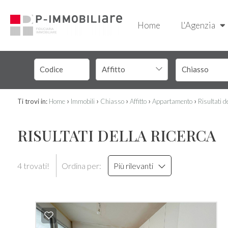
Home
L'Agenzia
Affitto
Chiasso
›
›
›
›
›
Ti trovi in:
Home
Immobili
Chiasso
Affitto
Appartamento
Risultati d
RISULTATI DELLA RICERCA
4 trovati!
Ordina per:
Più rilevanti