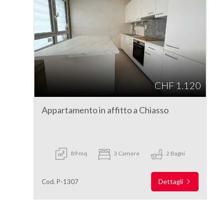
CHF 1.120
Appartamento in affitto a Chiasso
89 mq
3 Camere
2 Bagni
Dettagli
Cod. P-1307