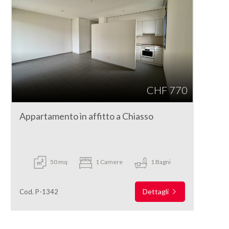
CHF 770
Appartamento in affitto a Chiasso
50 mq
1 Camere
1 Bagni
Dettagli
Cod. P-1342