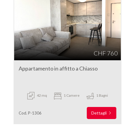
CHF 760
Appartamento in affitto a Chiasso
42 mq
1 Camere
1 Bagni
Dettagli
Cod. P-1306