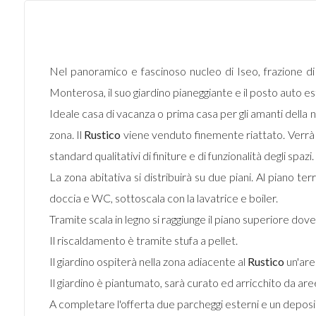
Nel panoramico e fascinoso nucleo di Iseo, frazione d
Monterosa, il suo giardino pianeggiante e il posto auto e
Ideale casa di vacanza o prima casa per gli amanti della na
zona. Il
Rustico
viene venduto finemente riattato. Verrà man
standard qualitativi di finiture e di funzionalità degli spazi.
La zona abitativa si distribuirà su due piani. Al piano te
doccia e WC, sottoscala con la lavatrice e boiler.
Tramite scala in legno si raggiunge il piano superiore dov
Il riscaldamento è tramite stufa a pellet.
Il giardino ospiterà nella zona adiacente al
Rustico
un'are
Il giardino è piantumato, sarà curato ed arricchito da are
A completare l'offerta due parcheggi esterni e un deposi