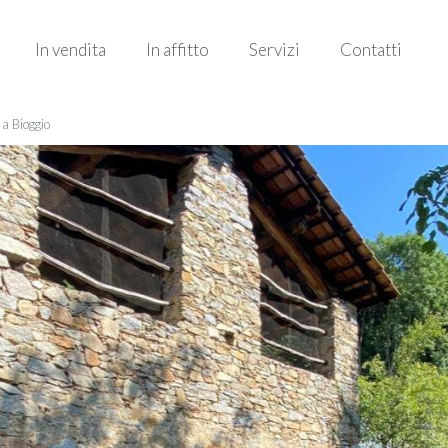
In vendita
In affitto
Servizi
Contatti
 a Bioggio