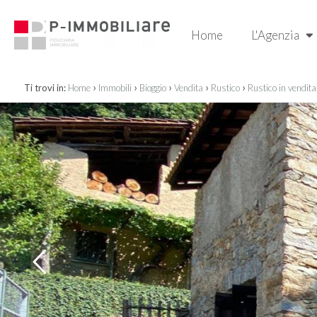
Home
L'Agenzia
›
›
›
›
›
Ti trovi in:
Home
Immobili
Bioggio
Vendita
Rustico
Rustico in vendita