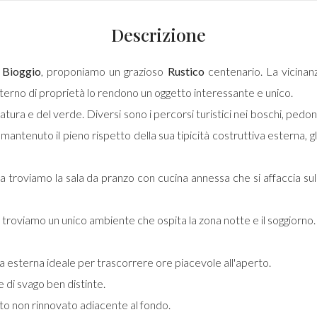
Descrizione
i
Bioggio
, proponiamo un grazioso
Rustico
centenario. La vicinanz
sterno di proprietà lo rendono un oggetto interessante e unico.
tura e del verde. Diversi sono i percorsi turistici nei boschi, pedona
tenuto il pieno rispetto della sua tipicità costruttiva esterna, gli in
rra troviamo la sala da pranzo con cucina annessa che si affaccia su
e troviamo un unico ambiente che ospita la zona notte e il soggiorno.
a esterna ideale per trascorrere ore piacevole all'aperto.
e di svago ben distinte.
to non rinnovato adiacente al fondo.