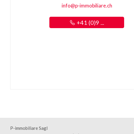
info@p-immobiliare.ch
+41 (0)9 ...
P-immobiliare Sagl