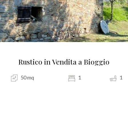
[
1
/
5
]
Rustico in Vendita a Bioggio
50 mq
1
1