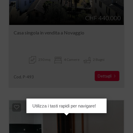
CHF 440.000
Casa singola in vendita a Novaggio
250 mq
4 Camere
2 Bagni
Dettagli
Cod. P-493
Utilizza i tasti rapidi per navigare!