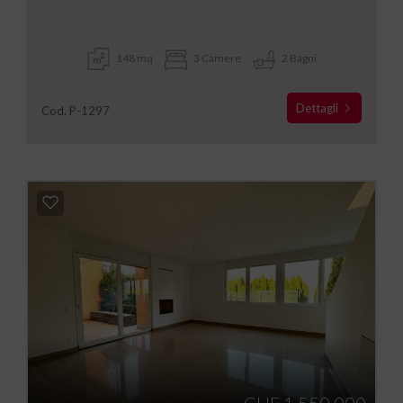
148 mq
3 Camere
2 Bagni
Dettagli
Cod. P-1297