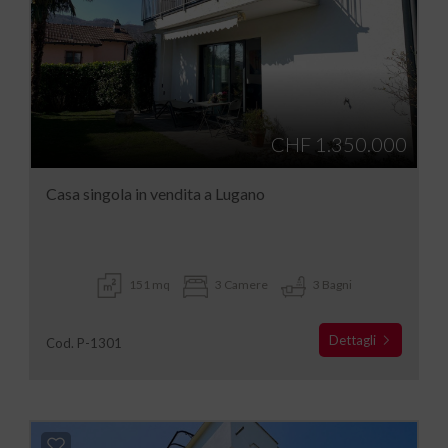
CHF 1.350.000
Casa singola in vendita a Lugano
151 mq
3 Camere
3 Bagni
Dettagli
Cod. P-1301