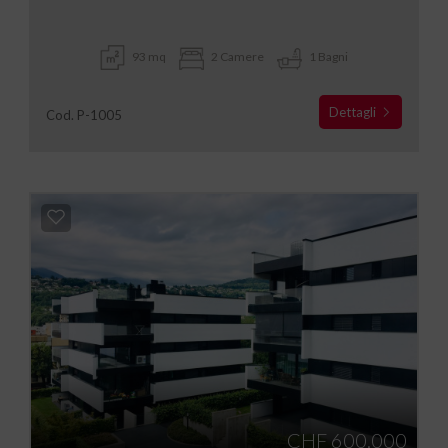
93 mq
2 Camere
1 Bagni
Dettagli
Cod. P-1005
CHF 600.000