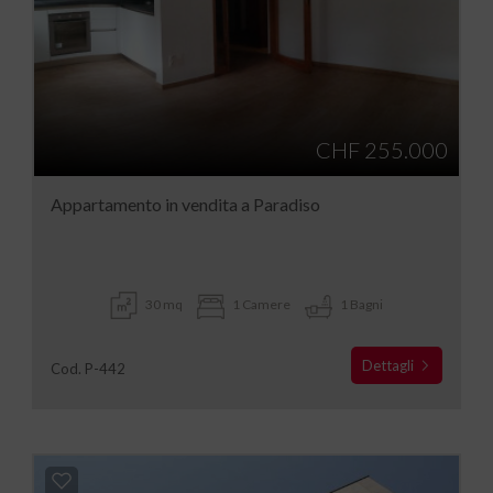
CHF 255.000
Appartamento in vendita a Paradiso
30 mq
1 Camere
1 Bagni
Dettagli
Cod. P-442