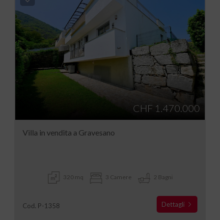
CHF 1.470.000
Villa in vendita a Gravesano
320 mq
3 Camere
2 Bagni
Dettagli
Cod. P-1358