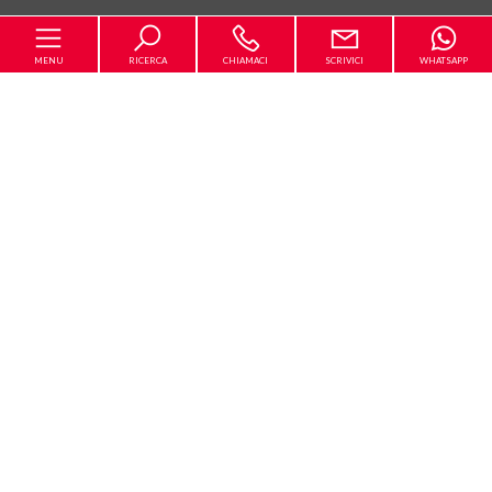
MENU
RICERCA
CHIAMACI
SCRIVICI
WHATSAPP
Home
L'Agenzia
[+]
In vendita
In affitto
Servizi
Contatti