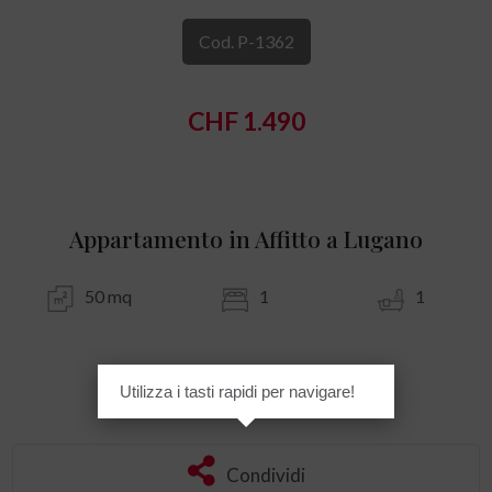
Cod. P-1362
CHF 1.490
Appartamento in Affitto a Lugano
50 mq
1
1
Utilizza i tasti rapidi per navigare!
Preferiti
Condividi