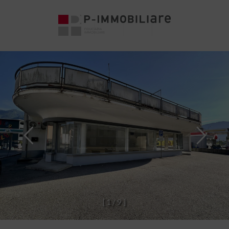
[
1
/
9
]