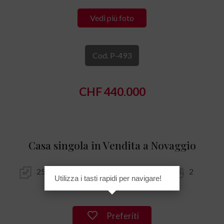
Vedi più foto
Cod. P-493
CHF 440.000
Casa singola in Vendita a Novaggio
250 mq
4
2
Utilizza i tasti rapidi per navigare!
Preferiti