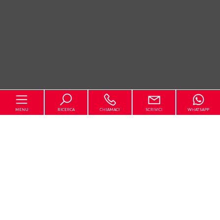
MENU
RICERCA
CHIAMACI
SCRIVICI
WHATSAPP
Home
L'Agenzia
[+]