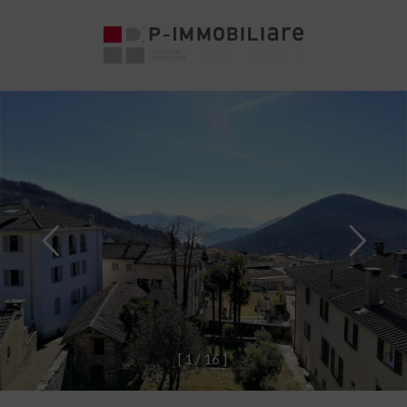
[
1
/
1
6
]