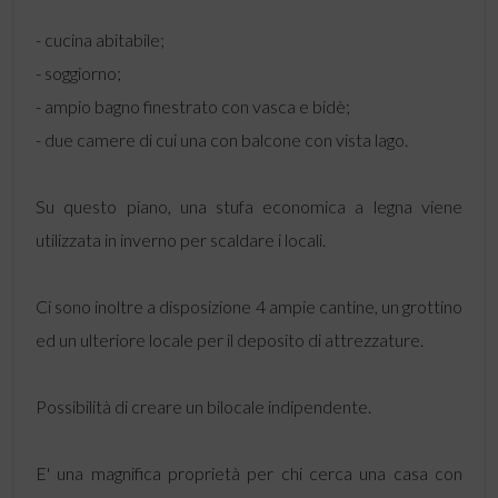
- cucina abitabile;
- soggiorno;
- ampio bagno finestrato con vasca e bidè;
- due camere di cui una con balcone con vista lago.
Su questo piano, una stufa economica a legna viene
utilizzata in inverno per scaldare i locali.
Ci sono inoltre a disposizione 4 ampie cantine, un grottino
ed un ulteriore locale per il deposito di attrezzature.
Possibilità di creare un bilocale indipendente.
E' una magnifica proprietà per chi cerca una casa con