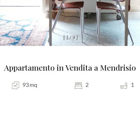
[
1
/
9
]
Appartamento in Vendita a Mendrisio
93 mq
2
1