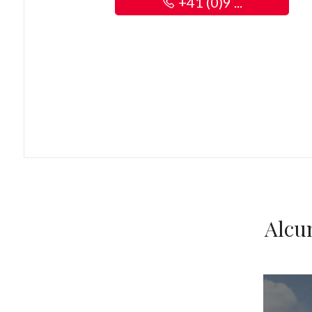
+41 (0)9 ...
Alcu