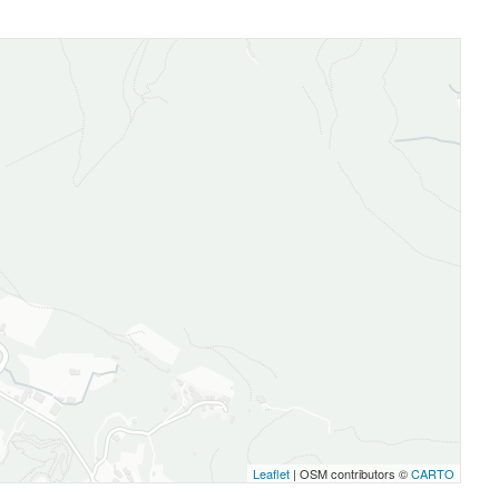
Leaflet
| OSM contributors ©
CARTO