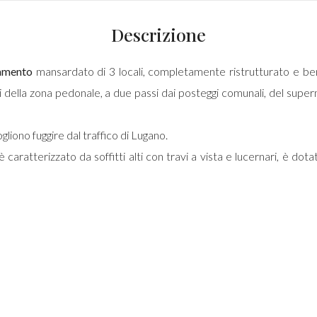
Descrizione
amento
mansardato di 3 locali, completamente ristrutturato e ben 
imiti della zona pedonale, a due passi dai posteggi comunali, del sup
iono fuggire dal traffico di Lugano.
 è caratterizzato da soffitti alti con travi a vista e lucernari, è d