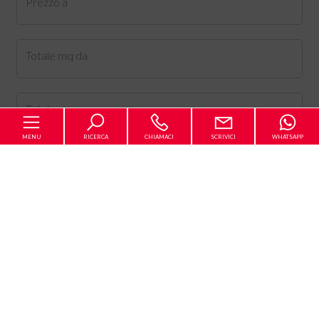
Prezzo a
Totale mq da
Totale mq a
MENU
RICERCA
CHIAMACI
SCRIVICI
WHATSAPP
Locali da
Locali a
Home
Camere da
L'Agenzia
[+]
In vendita